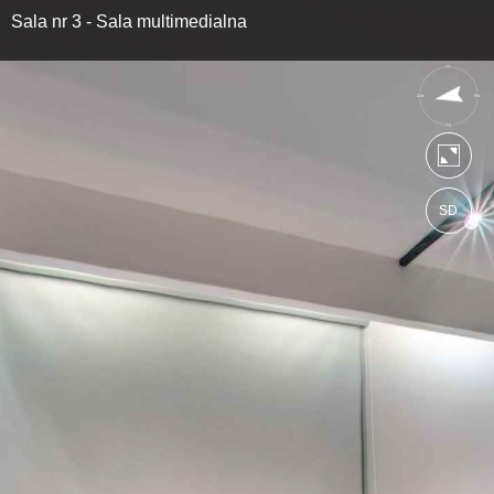
Sala nr 3 - Sala multimedialna
SD
https://spacer.akzamosc.pl
Mapa serwisu