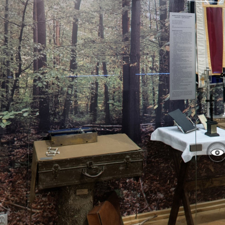
https://spacer.akzamosc.pl
Mapa serwisu