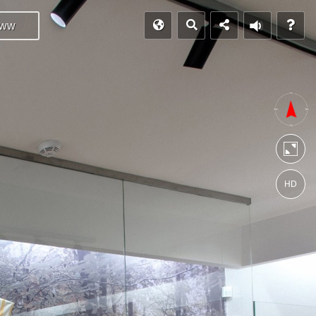
ww
HD