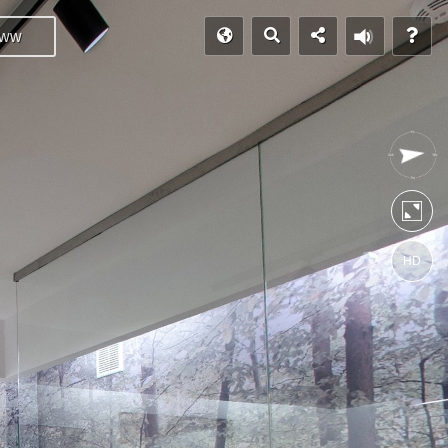
ww
HD