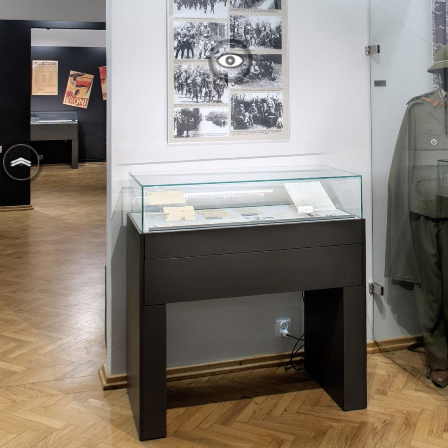
https://spacer.akzamosc.pl
Mapa serwisu