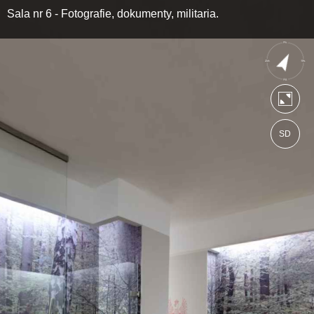
Sala nr 6 - Fotografie, dokumenty, militaria.
SD
https://spacer.akzamosc.pl
Mapa serwisu