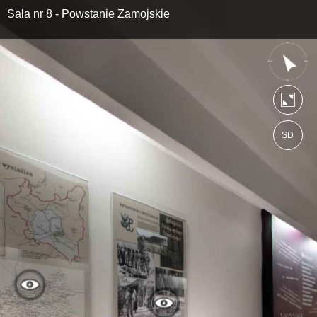
Sala nr 8 - Powstanie Zamojskie
SD
https://spacer.akzamosc.pl
Mapa serwisu