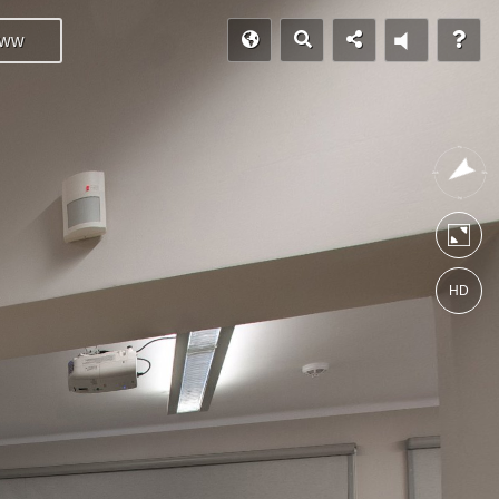
ww
HD