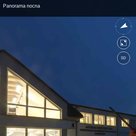
Panorama nocna
SD
https://spacer.akzamosc.pl
Mapa serwisu