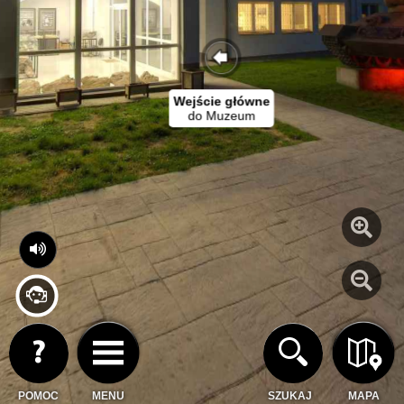
Wejście główne
do Muzeum
POMOC
MENU
SZUKAJ
MAPA